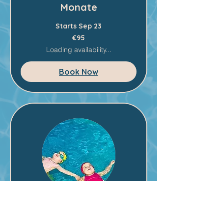
Monate
Starts Sep 23
95
€95
euros
Loading availability...
Book Now
Kleinkindschwimmen ab