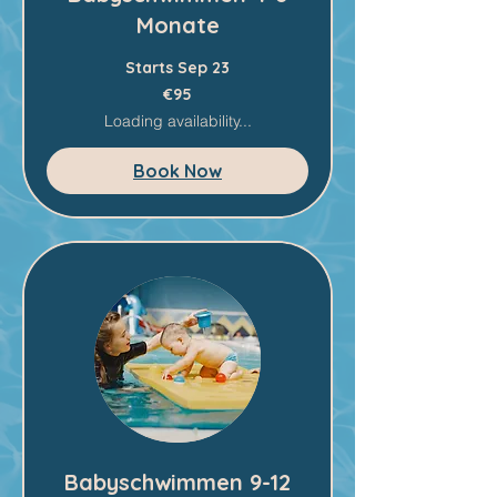
Monate
Starts Sep 23
95
€95
euros
Loading availability...
Book Now
Babyschwimmen 9-12